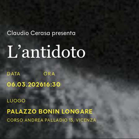
Claudio Cerasa presenta
L’antidoto
DATA
ORA
06.03.2026
16:30
LUOGO
PALAZZO BONIN LONGARE
CORSO ANDREA PALLADIO 13, VICENZA